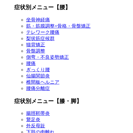
症状別メニュー【腰】
坐骨神経痛
筋・筋膜調整×骨格・骨盤矯正
テレワーク腰痛
梨状筋症候群
猫背矯正
骨盤調整
側弯・不良姿勢矯正
腰痛
ぎっくり腰
仙腸関節炎
椎間板ヘルニア
腰痛分離症
症状別メニュー【膝・脚】
腸脛靭帯炎
鵞足炎
外反母趾
下肢の肉離れ