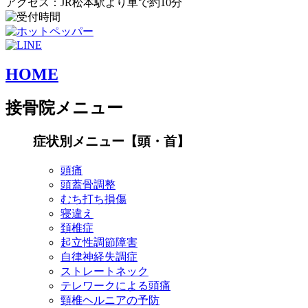
アクセス：JR松本駅より車で約10分
HOME
接骨院メニュー
症状別メニュー【頭・首】
頭痛
頭蓋骨調整
むち打ち損傷
寝違え
頚椎症
起立性調節障害
自律神経失調症
ストレートネック
テレワークによる頭痛
頸椎ヘルニアの予防