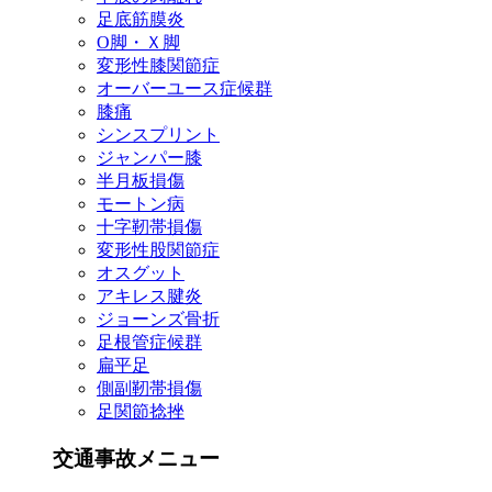
足底筋膜炎
О脚・Ｘ脚
変形性膝関節症
オーバーユース症候群
膝痛
シンスプリント
ジャンパー膝
半月板損傷
モートン病
十字靭帯損傷
変形性股関節症
オスグット
アキレス腱炎
ジョーンズ骨折
足根管症候群
扁平足
側副靭帯損傷
足関節捻挫
交通事故メニュー