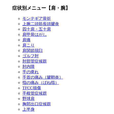
症状別メニュー【肩・腕】
モンテギア骨折
上腕二頭筋長頭腱炎
四十肩・五十肩
肩甲骨はがし
肩痛
肩こり
肩関節脱臼
ゴルフ肘
肘部管症候群
肘内障
手の痺れ
手首の痛み（腱鞘炎）
指の痛み（ばね指）
TFCC損傷
手根管症候群
野球肩
胸郭出口症候群
上半身