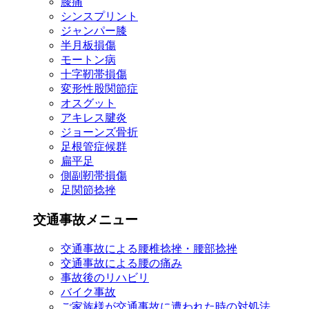
膝痛
シンスプリント
ジャンパー膝
半月板損傷
モートン病
十字靭帯損傷
変形性股関節症
オスグット
アキレス腱炎
ジョーンズ骨折
足根管症候群
扁平足
側副靭帯損傷
足関節捻挫
交通事故メニュー
交通事故による腰椎捻挫・腰部捻挫
交通事故による腰の痛み
事故後のリハビリ
バイク事故
ご家族様が交通事故に遭われた時の対処法