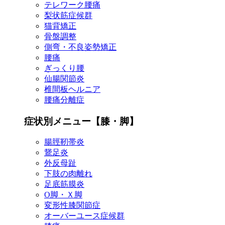
テレワーク腰痛
梨状筋症候群
猫背矯正
骨盤調整
側弯・不良姿勢矯正
腰痛
ぎっくり腰
仙腸関節炎
椎間板ヘルニア
腰痛分離症
症状別メニュー【膝・脚】
腸脛靭帯炎
鵞足炎
外反母趾
下肢の肉離れ
足底筋膜炎
О脚・Ｘ脚
変形性膝関節症
オーバーユース症候群