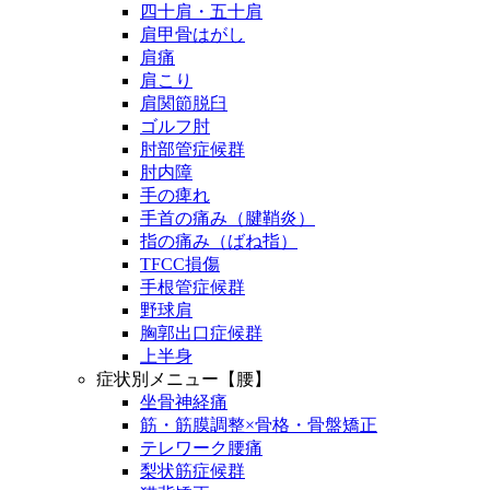
四十肩・五十肩
肩甲骨はがし
肩痛
肩こり
肩関節脱臼
ゴルフ肘
肘部管症候群
肘内障
手の痺れ
手首の痛み（腱鞘炎）
指の痛み（ばね指）
TFCC損傷
手根管症候群
野球肩
胸郭出口症候群
上半身
症状別メニュー【腰】
坐骨神経痛
筋・筋膜調整×骨格・骨盤矯正
テレワーク腰痛
梨状筋症候群