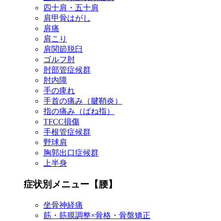
四十肩・五十肩
肩甲骨はがし
肩痛
肩こり
肩関節脱臼
ゴルフ肘
肘部管症候群
肘内障
手の痺れ
手首の痛み（腱鞘炎）
指の痛み（ばね指）
TFCC損傷
手根管症候群
野球肩
胸郭出口症候群
上半身
症状別メニュー【腰】
坐骨神経痛
筋・筋膜調整×骨格・骨盤矯正