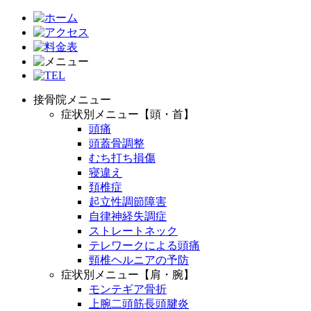
接骨院メニュー
症状別メニュー【頭・首】
頭痛
頭蓋骨調整
むち打ち損傷
寝違え
頚椎症
起立性調節障害
自律神経失調症
ストレートネック
テレワークによる頭痛
頸椎ヘルニアの予防
症状別メニュー【肩・腕】
モンテギア骨折
上腕二頭筋長頭腱炎