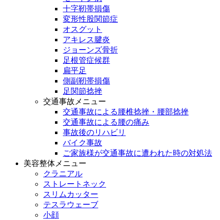
十字靭帯損傷
変形性股関節症
オスグット
アキレス腱炎
ジョーンズ骨折
足根管症候群
扁平足
側副靭帯損傷
足関節捻挫
交通事故メニュー
交通事故による腰椎捻挫・腰部捻挫
交通事故による腰の痛み
事故後のリハビリ
バイク事故
ご家族様が交通事故に遭われた時の対処法
美容整体メニュー
クラニアル
ストレートネック
スリムカッター
テスラウェーブ
小顔