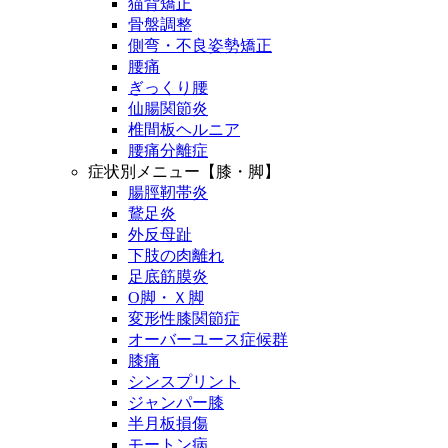
猫背矯正
骨盤調整
側弯・不良姿勢矯正
腰痛
ぎっくり腰
仙腸関節炎
椎間板ヘルニア
腰痛分離症
症状別メニュー【膝・脚】
腸脛靭帯炎
鵞足炎
外反母趾
下肢の肉離れ
足底筋膜炎
О脚・Ｘ脚
変形性膝関節症
オーバーユース症候群
膝痛
シンスプリント
ジャンパー膝
半月板損傷
モートン病