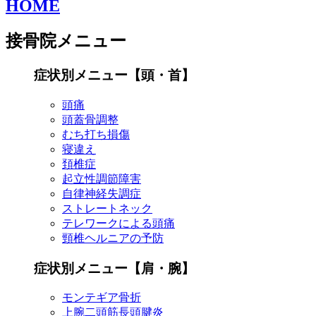
HOME
接骨院メニュー
症状別メニュー【頭・首】
頭痛
頭蓋骨調整
むち打ち損傷
寝違え
頚椎症
起立性調節障害
自律神経失調症
ストレートネック
テレワークによる頭痛
頸椎ヘルニアの予防
症状別メニュー【肩・腕】
モンテギア骨折
上腕二頭筋長頭腱炎